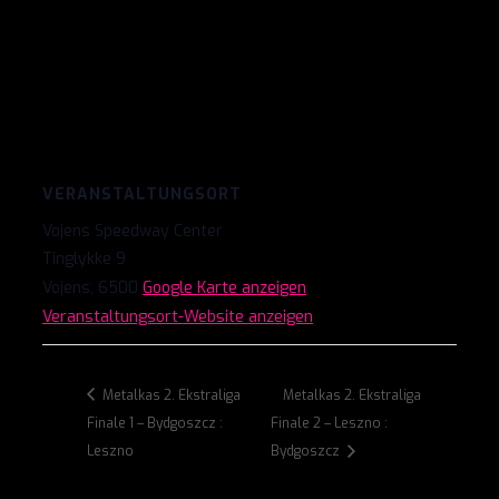
VERANSTALTUNGSORT
Vojens Speedway Center
Tinglykke 9
Vojens
,
6500
Google Karte anzeigen
Veranstaltungsort-Website anzeigen
Metalkas 2. Ekstraliga
Metalkas 2. Ekstraliga
Finale 1 – Bydgoszcz :
Finale 2 – Leszno :
Leszno
Bydgoszcz