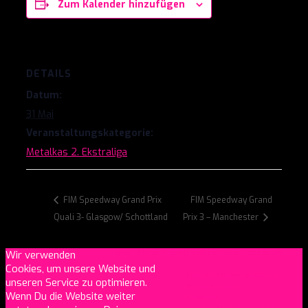
Zum Kalender hinzufügen
DETAILS
Datum:
31 Mai
Veranstaltungskategorie:
Metalkas 2. Ekstraliga
FIM Speedway Grand Prix
FIM Speedway Grand
Quali 3- Glasgow/ Schottland
Prix 3 – Manchester
Wir verwenden
KAI HUCKENBECK-SPEEDWAY - 2026 ©
Cookies, um unsere Website und
Datenschutzhinweise
unseren Service zu optimieren.
Impressum
Wenn Du die Website weiter
Kontakt