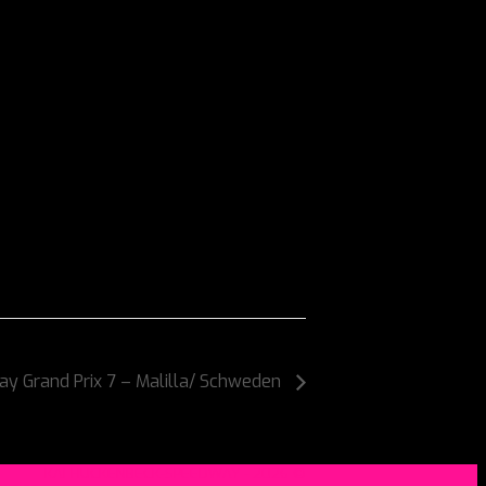
y Grand Prix 7 – Malilla/ Schweden
KAI HUCKENBECK-SPEEDWAY - 2026 ©