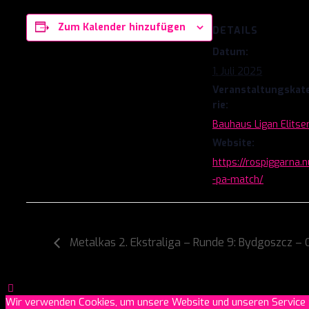
Zum Kalender hinzufügen
DETAILS
Datum:
1. Juli 2025
Veranstaltungskat
rie:
Bauhaus Ligan Elitser
Website:
https://rospiggarna.
-pa-match/
Metalkas 2. Ekstraliga – Runde 9: Bydgoszcz –
Wir verwenden Cookies, um unsere Website und unseren Service 