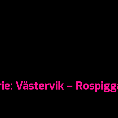
rie: Västervik – Rospig