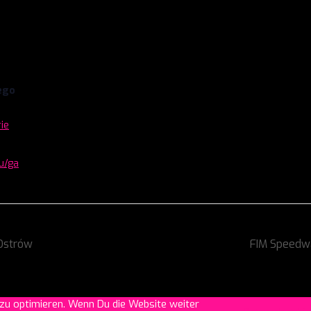
ego
ie
nu/ga
 Ostrów
FIM Speedwa
zu optimieren. Wenn Du die Website weiter