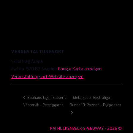
VERANSTALTUNGSORT
Skrotfrag Arena
Malilla
,
570 82
Sweden
Google Karte anzeigen
Veranstaltungsort-Website anzeigen
Bauhaus Ligan Elitserie:
Metalkas 2. Ekstraliga –
Västervik – Rospiggarna
Runde 10: Poznań – Bydgoszcz
KAI HUCKENBECK-SPEEDWAY - 2026 ©